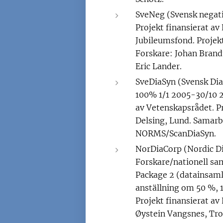
SveNeg (Svensk negat
Projekt finansierat av
Jubileumsfond. Projek
Forskare: Johan Brand
Eric Lander.
SveDiaSyn (Svensk Dia
100% 1/1 2005-30/10 2
av Vetenskapsrådet. P
Delsing, Lund. Samar
NORMS/ScanDiaSyn.
NorDiaCorp (Nordic Di
Forskare/nationell sa
Package 2 (datainsamli
anställning om 50 %, 
Projekt finansierat a
Øystein Vangsnes, Tr