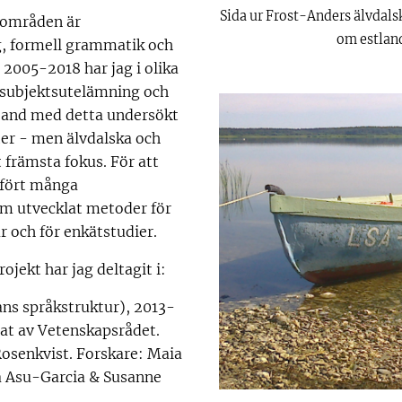
Sida ur Frost-Anders älvdalsk
sområden är
om estlan
g, formell grammatik och
 2005-2018 har jag i olika
t subjektsutelämning och
mband med detta undersökt
er - men älvdalska och
 främsta fokus. För att
mfört många
om utvecklat metoder för
r och för enkätstudier.
ojekt har jag deltagit i:
ns språkstruktur), 2013-
rat av Vetenskapsrådet.
Rosenkvist. Forskare: Maia
a Asu-Garcia & Susanne