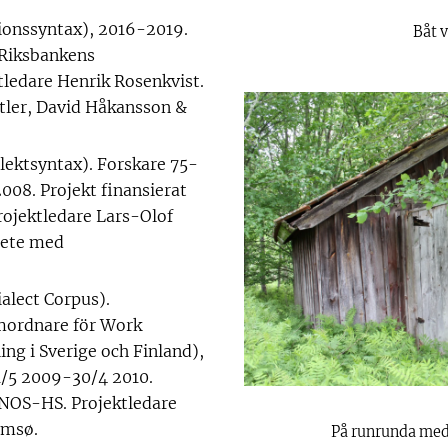
ionssyntax), 2016-2019.
Båt 
 Riksbankens
tledare Henrik Rosenkvist.
tler, David Håkansson &
lektsyntax). Forskare 75-
008. Projekt finansierat
rojektledare Lars-Olof
bete med
alect Corpus).
mordnare för Work
ng i Sverige och Finland),
1/5 2009-30/4 2010.
v NOS-HS. Projektledare
omsø.
På runrunda med