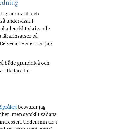
edning
ört grammatik och
så undervisat i
, akademiskt skrivande
 lärarinsatser på
 De senaste åren har jag
 på både grundnivå och
handledare för
Språket
besvarar jag
nhet, men särskilt sådana
ntressen. Under min tid i