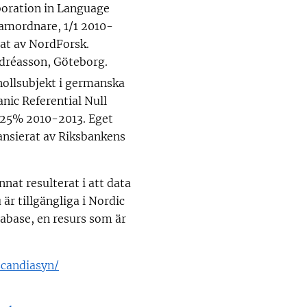
boration in Language
samordnare, 1/1 2010-
rat av NordForsk.
dréasson, Göteborg.
nollsubjekt i germanska
nic Referential Null
1,25% 2010-2013. Eget
ansierat av Riksbankens
nnat resulterat i att data
 är tillgängliga i Nordic
abase, en resurs som är
scandiasyn/