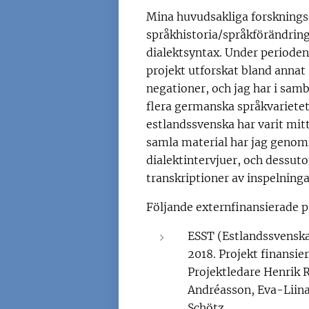
Mina huvudsakliga forskning
språkhistoria/språkförändrin
dialektsyntax. Under perioden
projekt utforskat bland anna
negationer, och jag har i sa
flera germanska språkvarietet
estlandssvenska har varit mitt
samla material har jag geno
dialektintervjuer, och dessut
transkriptioner av inspelninga
Följande externfinansierade pr
ESST (Estlandssvenska
2018. Projekt finansie
Projektledare Henrik 
Andréasson, Eva-Liin
Schötz.